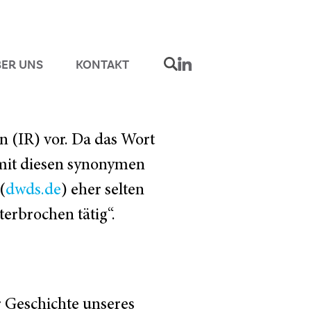
ER UNS
KONTAKT
on (IR) vor. Da das Wort
h mit diesen synonymen
(
dwds.de
) eher selten
erbrochen tätig“.
r Geschichte unseres