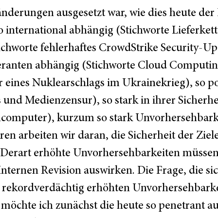
nderungen ausgesetzt war, wie dies heute der F
 international abhängig (Stichworte Lieferket
Stichworte fehlerhaftes CrowdStrike Security-U
eranten abhängig (Stichworte Cloud Computing
 eines Nuklearschlags im Ukrainekrieg), so po
und Medienzensur), so stark in ihrer Sicherhe
computer), kurzum so stark Unvorhersehbarke
oren arbeiten wir daran, die Sicherheit der Zie
 Derart erhöhte Unvorhersehbarkeiten müssen 
nternen Revision auswirken. Die Frage, die sich
en rekordverdächtig erhöhten Unvorhersehbar
 möchte ich zunächst die heute so penetrant a