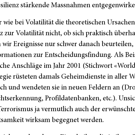
silienz stärkende Massnahmen entgegenwirke
 wie bei Volatilität die theoretischen Ursache
 zur Volatilität nicht, ob sich praktisch über
ir Ereignisse nur schwer danach beurteilen, o
formationen zur Entscheidungsfindung. Als Beis
ische Anschläge im Jahr 2001 (Stichwort «Worl
egie rüsteten damals Geheimdienste in aller We
ch und wendeten sie in neuen Feldern an (Dr
htserkennung, Profildatenbanken, etc.). Unsi
Terrorismus ja vermutlich auch der erwünscht
tsamkeit wirksam begegnet werden.