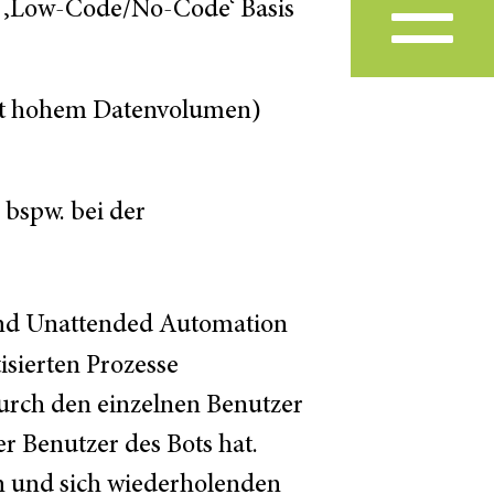
r ‚Low-Code/No-Code‘ Basis
(mit hohem Datenvolumen)
 bspw. bei der
 und Unattended Automation
sierten Prozesse
urch den einzelnen Benutzer
er Benutzer des Bots hat.
en und sich wiederholenden