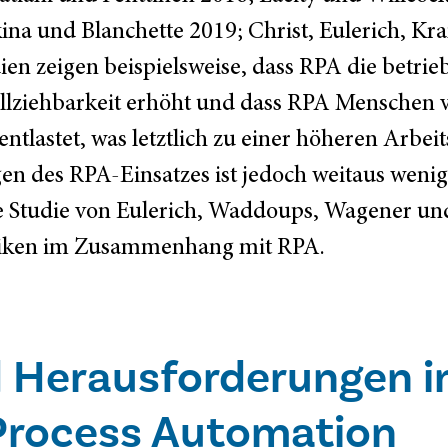
na und Blanchette 2019; Christ, Eulerich, Kr
n zeigen beispielsweise, dass RPA die betriebl
llziehbarkeit erhöht und dass RPA Menschen v
tlastet, was letztlich zu einer höheren Arbeit
lgen des RPA-Einsatzes ist jedoch weitaus weni
e Studie von Eulerich, Waddoups, Wagener u
siken im Zusammenhang mit RPA.
nd Herausforderungen i
Process Automation