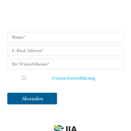
Wunschthema?
Schicken Sie uns Ihren Themenvorschlag, den wir für Sie
hier behandeln sollen.
Ich habe die
Datenschutzerklärung
gelesen und
akzeptiere sie.
Absenden